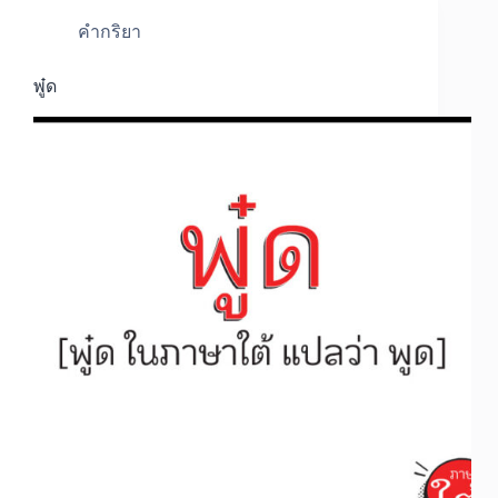
คำกริยา
พู๋ด