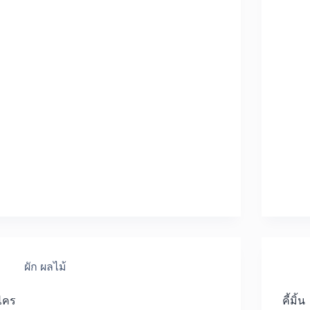
ผัก ผลไม้
ไคร
คี้มิ้น