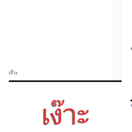
เง๊าะ