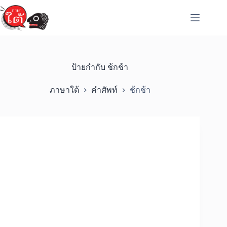
Skip
to
content
ป้ายกำกับ
ช้กช้า
ภาษาใต้
คำศัพท์
ช้กช้า