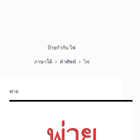
ป้ายกำกับ
ไพ่
ภาษาใต้
คำศัพท์
ไพ่
พ่าย