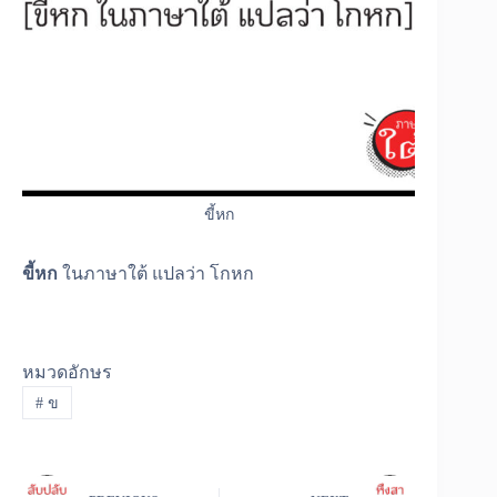
ขี้หก
ขี้หก
ในภาษาใต้ แปลว่า โกหก
หมวดอักษร
#
ข