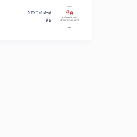
NEXT
คำศัพท์
หิด