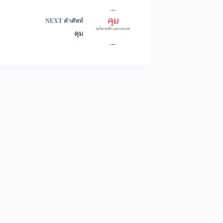
NEXT
คำศัพท์
คุม