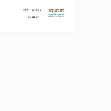
NEXT
คำศัพท์
จวนเวลา