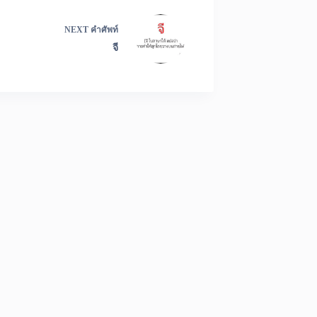
NEXT
คำศัพท์
จี