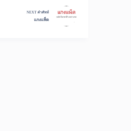
NEXT
คำศัพท์
แกงแพ็ด