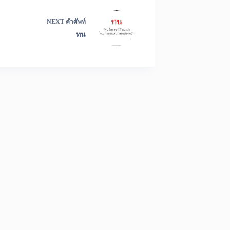
NEXT
คำศัพท์
ทน