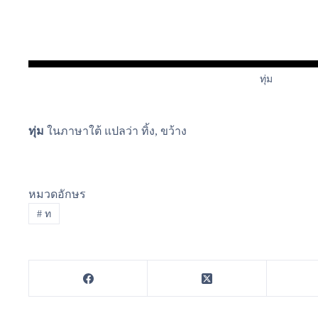
ทุ่ม
ทุ่ม
ในภาษาใต้ แปลว่า ทิ้ง, ขว้าง
หมวดอักษร
#
ท