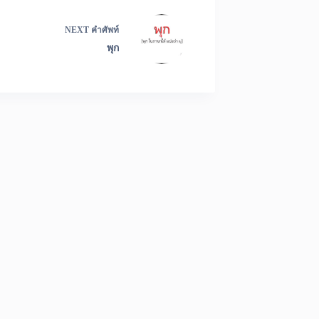
NEXT
คำศัพท์
พุก