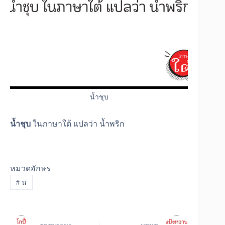
น้ำชุบ
น้ำชุบ
ในภาษาใต้ แปลว่า น้ำพริก
หมวดอักษร
#
น