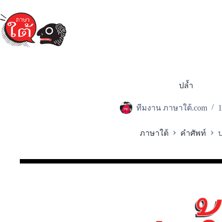
Skip
to
content
ปล้ำ
ทีมงาน ภาษาใต้.com
1
ภาษาใต้
คำศัพท์
ป