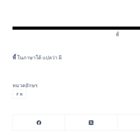
พี้
พี้
ในภาษาใต้ แปลว่า ผี
หมวดอักษร
#
พ