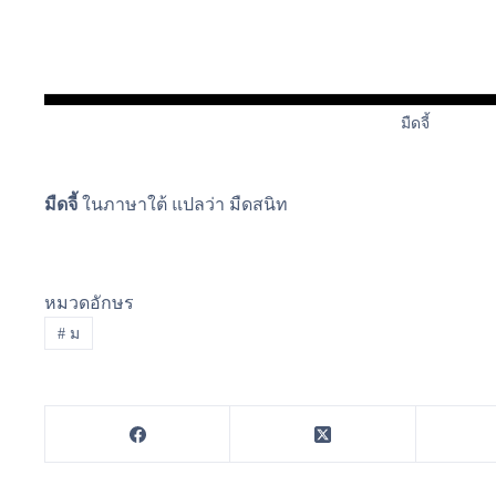
มืดจี้
มืดจี้
ในภาษาใต้ แปลว่า มืดสนิท
หมวดอักษร
#
ม