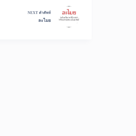
NEXT
คำศัพท์
ละไมย