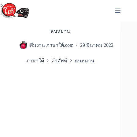
Skip
to
content
หนหมาน
ทีมงาน ภาษาใต้.com
29 มีนาคม 2022
ภาษาใต้
คำศัพท์
หนหมาน