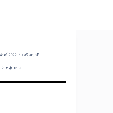
พันธ์ 2022
เครือญาติ
หลู๋กบาว