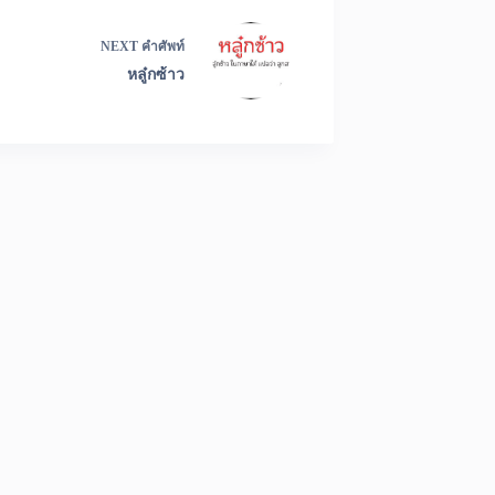
NEXT
คำศัพท์
หลู๋กซ้าว