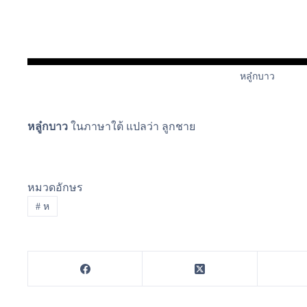
หลู๋กบาว
หลู๋กบาว
ในภาษาใต้ แปลว่า ลูกชาย
หมวดอักษร
#
ห