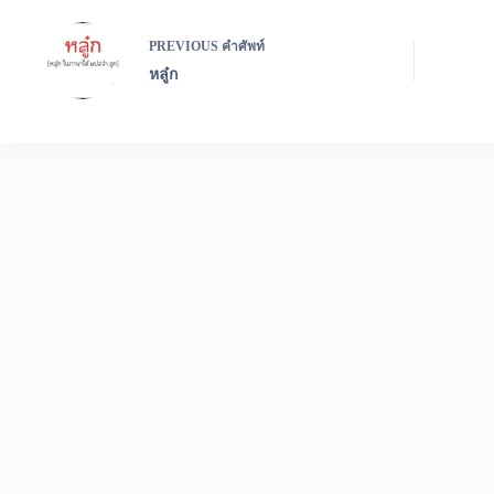
PREVIOUS
คำศัพท์
หลู๋ก