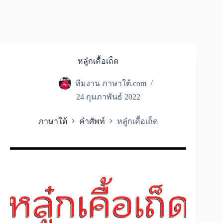
หลู๋กเคื้อเถ็ด
ทีมงาน ภาษาใต้.com
24 กุมภาพันธ์ 2022
ภาษาใต้
คำศัพท์
หลู๋กเคื้อเถ็ด