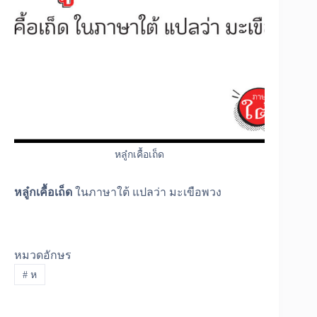
หลู๋กเคื้อเถ็ด
หลู๋กเคื้อเถ็ด
ในภาษาใต้ แปลว่า มะเขือพวง
หมวดอักษร
#
ห