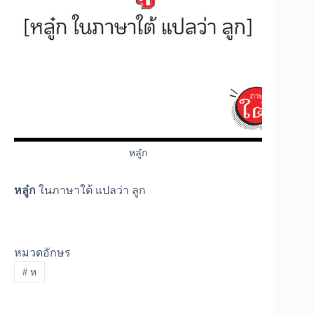
หลู๋ก
หลู๋ก
ในภาษาใต้ แปลว่า ลูก
หมวดอักษร
#
ห