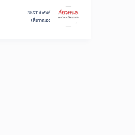
NEXT
คำศัพท์
เคี่ยวหนอง