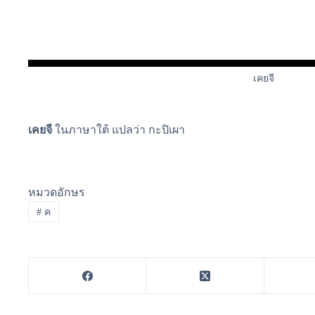
เคยจี
เคยจี
ในภาษาใต้ แปลว่า กะปิเผา
หมวดอักษร
#
ค