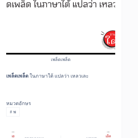
เพล็ดเพล็ด
เพล็ดเพล็ด
ในภาษาใต้ แปลว่า เหลวเละ
หมวดอักษร
#
พ