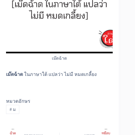
เม๊ดฉ้าด
เม๊ดฉ้าด
ในภาษาใต้ แปลว่า ไม่มี หมดเกลี้ยง
หมวดอักษร
#
ม