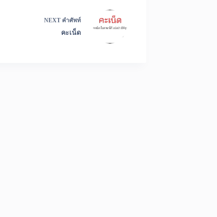
NEXT
คำศัพท์
คะเน็ด