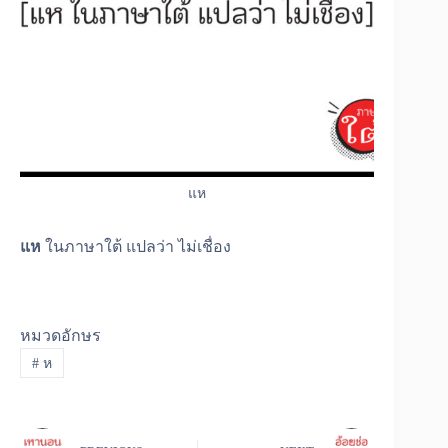
แห
แห
ในภาษาใต้ แปลว่า ไม่เชื่อง
หมวดอักษร
#
ห