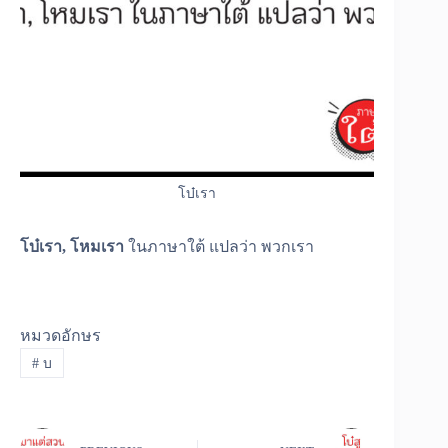
โบ๋เรา
โบ๋เรา, โหมเรา
ในภาษาใต้ แปลว่า พวกเรา
หมวดอักษร
#
บ