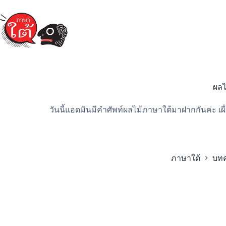
Skip
to
content
ผลไ
วันนี้แอดมินมีคำศัพท์ผลไม้ภาษาใต้มาฝากกันค่ะ เผื
ภาษาใต้
บท