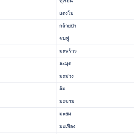
ทุเรียน
แตงโม
กล้วยป่า
ชมพู่
มะพร้าว
ละมุด
มะม่วง
ส้ม
มะขาม
มะยม
มะเฟือง